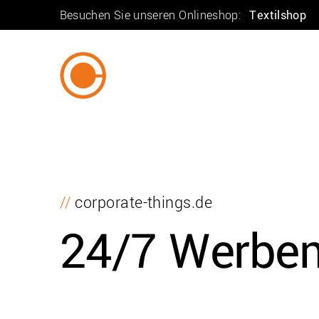
Besuchen Sie unseren Onlineshop:
Textilshop
//
corporate-things.de
24/7 Werbem